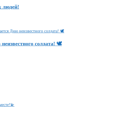
х людей!
еизвестного солдата! 🕊️