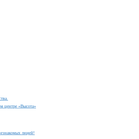
тва.
ом центре «Высота»