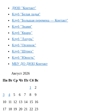
ДЮЦ "Контакт"
Клуб "Белая ладья"
Клуб "Большая перемена — Контакт"
Клуб "Знамя"
Клуб "Кварц"
Клуб "Лазурь"
Клуб "Орленок"
Клуб "Штрих"
Клуб "Юность"
МБУ ДО ДЮЦ Контакт
Август 2026
Пн
Вт
Ср
Чт
Пт
Сб
Вс
1
2
3
4
5
6
7
8
9
10
11
12
13
14
15
16
17
18
19
20
21
22
23