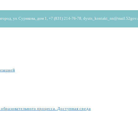
од, ул. Сурикова, дом 1, +7 (831) 214-76-78, dyuts_kontakt_nn@mail.52gov.
изацией
образовательного процесса. Доступная среда