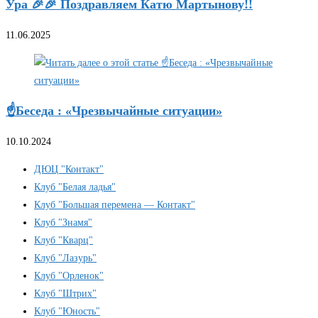
Ура 🎉🎉 Поздравляем Катю Мартынову!!
11.06.2025
☝️Беседа : «Чрезвычайные ситуации»
10.10.2024
ДЮЦ "Контакт"
Клуб "Белая ладья"
Клуб "Большая перемена — Контакт"
Клуб "Знамя"
Клуб "Кварц"
Клуб "Лазурь"
Клуб "Орленок"
Клуб "Штрих"
Клуб "Юность"