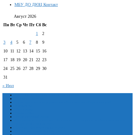
МБУ ДО ДЮЦ Контакт
Август 2026
Пн
Вт
Ср
Чт
Пт
Сб
Вс
1
2
3
4
5
6
7
8
9
10
11
12
13
14
15
16
17
18
19
20
21
22
23
24
25
26
27
28
29
30
31
« Июл
Сведения об образовательной организации
Основные сведения
Структура и органы управления образовательной организацией
Документы
Образование
Руководство
Педагогический состав
Материально-техническое обеспечение и оснащенность образовательного
процесса. Доступная среда
Платные образовательные услуги
Финансово-хозяйственная деятельность
Вакантные места для приёма (перевода) обучающихся