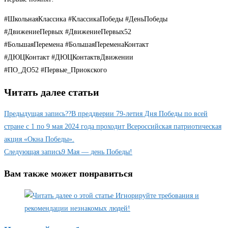
#ШкольнаяКлассика #КлассикаПобеды #ДеньПобеды
#ДвижениеПервых #ДвижениеПервых52
#БольшаяПеремена #БольшаяПеременаКонтакт
#ДЮЦКонтакт #ДЮЦКонтактвДвижении
#ПО_ДО52 #Первые_Приокского
Читать далее статьи
Предыдущая запись
??В преддверии 79-летия Дня Победы по всей
стране с 1 по 9 мая 2024 года проходит Всероссийская патриотическая
акция «Окна Победы».
Следующая запись
9 Мая — день Победы!
Вам также может понравиться