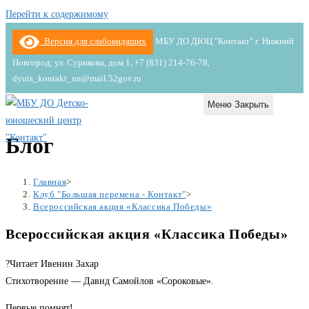
Перейти к содержимому
Версия для слабовидящих
МБУ ДО ДЮЦ "Контакт" г. Нижний
Новгород, ул. Сурикова, дом 1, +7 (831) 214-76-78,
dyuts_kontakt_nn@mail.52gov.ru
Меню
Закрыть
Блог
Главная
>
Клуб "Большая перемена - Контакт"
>
Всероссийская акция «Классика Победы»
Всероссийская акция «Классика Победы»
?Читает Ивенин Захар
Стихотворение — Давид Самойлов «Сороковые».
Первые помнят!