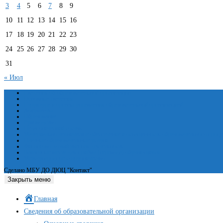
3
4
5
6
7
8
9
10
11
12
13
14
15
16
17
18
19
20
21
22
23
24
25
26
27
28
29
30
31
« Июл
Сведения об образовательной организации
Основные сведения
Структура и органы управления образовательной организацией
Документы
Образование
Руководство
Педагогический состав
Материально-техническое обеспечение и оснащенность образовательного проце
Платные образовательные услуги
Финансово-хозяйственная деятельность
Вакантные места для приёма (перевода) обучающихся
Международное сотрудничество
Сделано МБУ ДО ДЮЦ "Контакт"
Закрыть меню
Главная
Сведения об образовательной организации