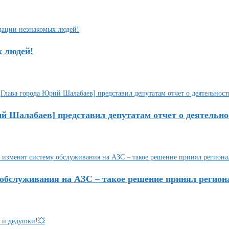
х людей!
ий Шалабаев] представил депутатам отчет о деятельно
 обслуживания на АЗС – такое решение принял регио