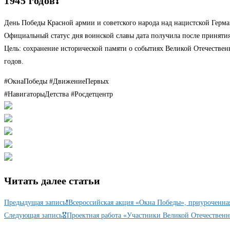
1945 годов❗
День Победы Красной армии и советского народа над нацистской Герма
Официальный статус дня воинской славы дата получила после принятия
Цель: сохранение исторической памяти о событиях Великой Отечеств
годов.
#ОкнаПобеды #ДвижениеПервых
#НавигаторыДетства #Росдетцентр
Читать далее статьи
Предыдущая запись
❗Всероссийская акция «Окна Победы», приуроченна
Следующая запись
🎖️Проектная работа «Участники Великой Отечествен