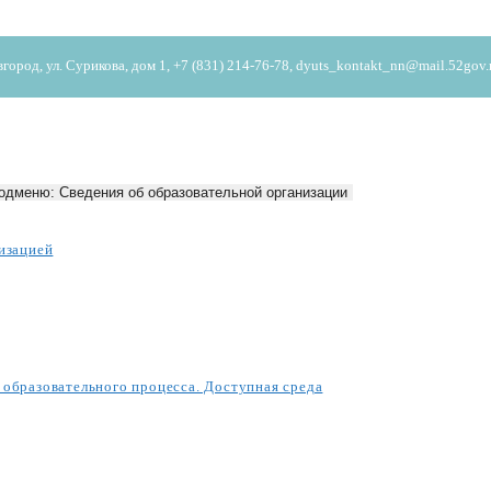
од, ул. Сурикова, дом 1, +7 (831) 214-76-78, dyuts_kontakt_nn@mail.52gov.
одменю: Сведения об образовательной организации
изацией
образовательного процесса. Доступная среда