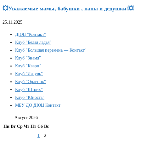
💥Уважаемые мамы, бабушки , папы и дедушки!💥
25.11.2025
ДЮЦ "Контакт"
Клуб "Белая ладья"
Клуб "Большая перемена — Контакт"
Клуб "Знамя"
Клуб "Кварц"
Клуб "Лазурь"
Клуб "Орленок"
Клуб "Штрих"
Клуб "Юность"
МБУ ДО ДЮЦ Контакт
Август 2026
Пн
Вт
Ср
Чт
Пт
Сб
Вс
1
2