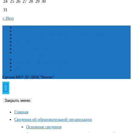
24
25
26
27
28
29
30
31
« Июл
Сведения об образовательной организации
Основные сведения
Структура и органы управления образовательной организацией
Документы
Образование
Руководство
Педагогический состав
Материально-техническое обеспечение и оснащенность образовательного
процесса. Доступная среда
Платные образовательные услуги
Финансово-хозяйственная деятельность
Вакантные места для приёма (перевода) обучающихся
Международное сотрудничество
Сделано МБУ ДО ДЮЦ "Контакт"
Закрыть меню
Главная
Сведения об образовательной организации
Основные сведения