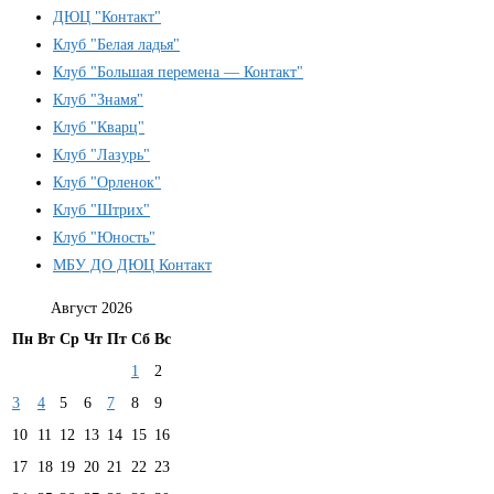
ДЮЦ "Контакт"
Клуб "Белая ладья"
Клуб "Большая перемена — Контакт"
Клуб "Знамя"
Клуб "Кварц"
Клуб "Лазурь"
Клуб "Орленок"
Клуб "Штрих"
Клуб "Юность"
МБУ ДО ДЮЦ Контакт
Август 2026
Пн
Вт
Ср
Чт
Пт
Сб
Вс
1
2
3
4
5
6
7
8
9
10
11
12
13
14
15
16
17
18
19
20
21
22
23