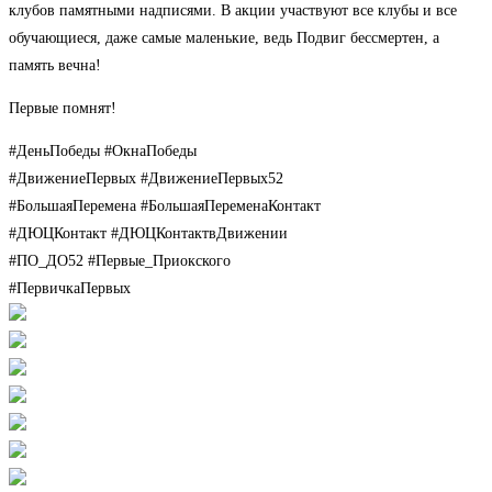
клубов памятными надписями. В акции участвуют все клубы и все
обучающиеся, даже самые маленькие, ведь Подвиг бессмертен, а
память вечна!
Первые помнят!
#ДеньПобеды #ОкнаПобеды
#ДвижениеПервых #ДвижениеПервых52
#БольшаяПеремена #БольшаяПеременаКонтакт
#ДЮЦКонтакт #ДЮЦКонтактвДвижении
#ПО_ДО52 #Первые_Приокского
#ПервичкаПервых