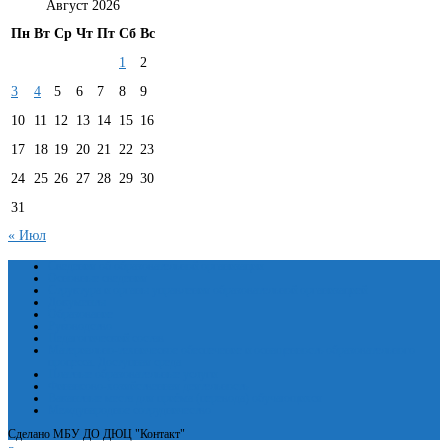
Август 2026
Пн
Вт
Ср
Чт
Пт
Сб
Вс
1
2
3
4
5
6
7
8
9
10
11
12
13
14
15
16
17
18
19
20
21
22
23
24
25
26
27
28
29
30
31
« Июл
Сведения об образовательной организации
Основные сведения
Структура и органы управления образовательной организацией
Документы
Образование
Руководство
Педагогический состав
Материально-техническое обеспечение и оснащенность образовательного
процесса. Доступная среда
Платные образовательные услуги
Финансово-хозяйственная деятельность
Вакантные места для приёма (перевода) обучающихся
Международное сотрудничество
Сделано МБУ ДО ДЮЦ "Контакт"