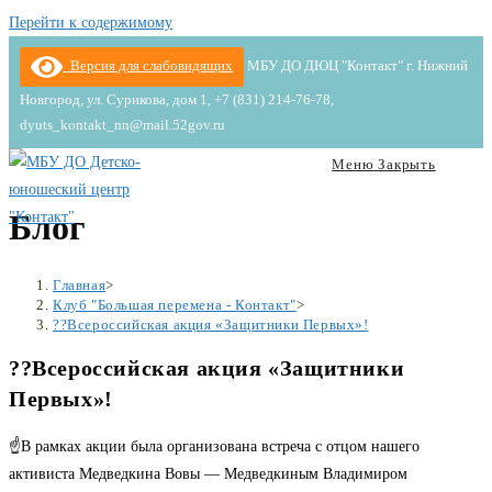
Перейти к содержимому
Версия для слабовидящих
МБУ ДО ДЮЦ "Контакт" г. Нижний
Новгород, ул. Сурикова, дом 1, +7 (831) 214-76-78,
dyuts_kontakt_nn@mail.52gov.ru
Меню
Закрыть
Блог
Главная
>
Клуб "Большая перемена - Контакт"
>
??Всероссийская акция «Защитники Первых»!
??Всероссийская акция «Защитники
Первых»!
☝В рамках акции была организована встреча с отцом нашего
активиста Медведкина Вовы — Медведкиным Владимиром