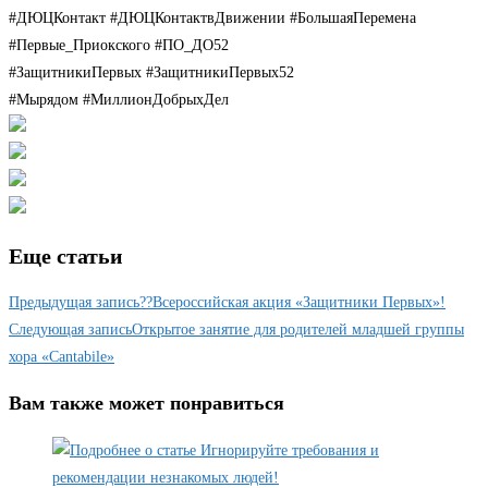
#ДЮЦКонтакт #ДЮЦКонтактвДвижении #БольшаяПеремена
#Первые_Приокского #ПО_ДО52
#ЗащитникиПервых #ЗащитникиПервых52
#Мырядом #МиллионДобрыхДел
Еще статьи
Предыдущая запись
??Всероссийская акция «Защитники Первых»!
Следующая запись
Открытое занятие для родителей младшей группы
хора «Cantabile»
Вам также может понравиться