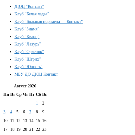
ДЮЦ "Контакт"
Клуб "Белая ладья"
Клуб "Большая перемена — Контакт"
Клуб "Знамя"
Клуб "Кварц"
Клуб "Лазурь"
Клуб "Орленок"
Клуб "Штрих"
Клуб "Юность"
МБУ ДО ДЮЦ Контакт
Август 2026
Пн
Вт
Ср
Чт
Пт
Сб
Вс
1
2
3
4
5
6
7
8
9
10
11
12
13
14
15
16
17
18
19
20
21
22
23