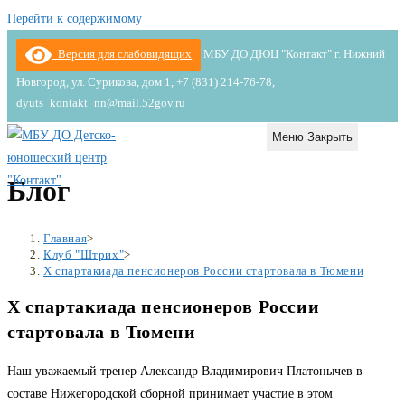
Перейти к содержимому
Версия для слабовидящих
МБУ ДО ДЮЦ "Контакт" г. Нижний
Новгород, ул. Сурикова, дом 1, +7 (831) 214-76-78,
dyuts_kontakt_nn@mail.52gov.ru
Меню
Закрыть
Блог
Главная
>
Клуб "Штрих"
>
X спартакиада пенсионеров России стартовала в Тюмени
X спартакиада пенсионеров России
стартовала в Тюмени
Наш уважаемый тренер Александр Владимирович Платонычев в
составе Нижегородской сборной принимает участие в этом