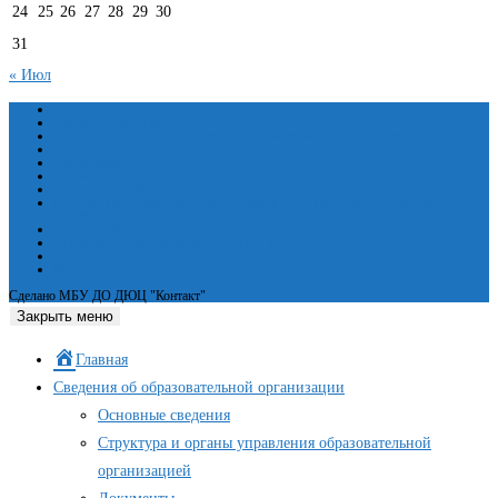
24
25
26
27
28
29
30
31
« Июл
Сведения об образовательной организации
Основные сведения
Структура и органы управления образовательной организацией
Документы
Образование
Руководство
Педагогический состав
Материально-техническое обеспечение и оснащенность образовательного
процесса. Доступная среда
Платные образовательные услуги
Финансово-хозяйственная деятельность
Вакантные места для приёма (перевода) обучающихся
Международное сотрудничество
Сделано МБУ ДО ДЮЦ "Контакт"
Закрыть меню
Главная
Сведения об образовательной организации
Основные сведения
Структура и органы управления образовательной
организацией