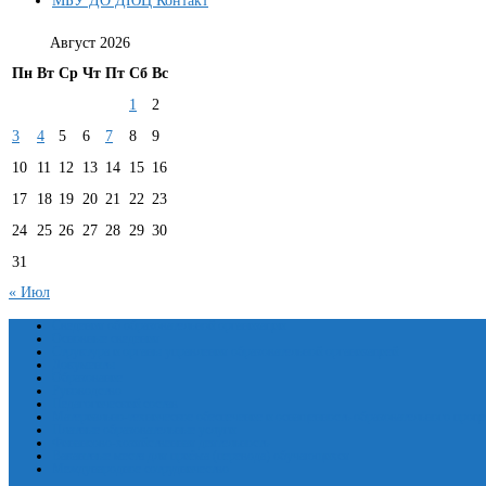
МБУ ДО ДЮЦ Контакт
Август 2026
Пн
Вт
Ср
Чт
Пт
Сб
Вс
1
2
3
4
5
6
7
8
9
10
11
12
13
14
15
16
17
18
19
20
21
22
23
24
25
26
27
28
29
30
31
« Июл
Сведения об образовательной организации
Основные сведения
Структура и органы управления образовательной организацией
Документы
Образование
Руководство
Педагогический состав
Материально-техническое обеспечение и оснащенность образовательного проце
Платные образовательные услуги
Финансово-хозяйственная деятельность
Вакантные места для приёма (перевода) обучающихся
Международное сотрудничество