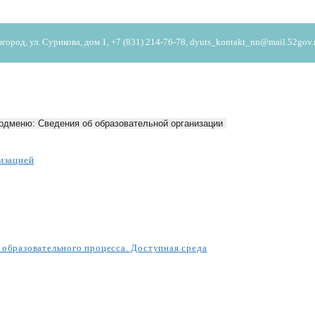
од, ул. Сурикова, дом 1, +7 (831) 214-76-78, dyuts_kontakt_nn@mail.52gov.
одменю: Сведения об образовательной организации
изацией
образовательного процесса. Доступная среда