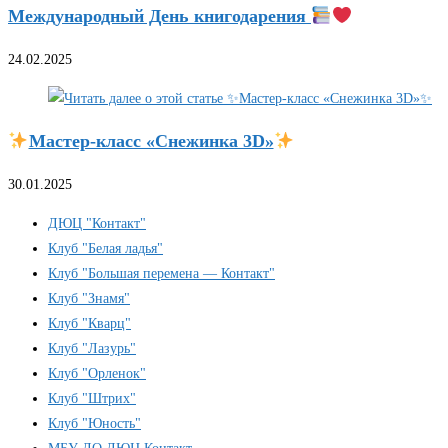
Международный День книгодарения
24.02.2025
Мастер-класс «Снежинка 3D»
30.01.2025
ДЮЦ "Контакт"
Клуб "Белая ладья"
Клуб "Большая перемена — Контакт"
Клуб "Знамя"
Клуб "Кварц"
Клуб "Лазурь"
Клуб "Орленок"
Клуб "Штрих"
Клуб "Юность"