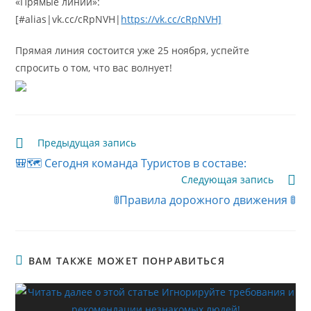
«Прямые линии»:
[#alias|vk.cc/cRpNVH|
https://vk.cc/cRpNVH]
Прямая линия состоится уже 25 ноября, успейте
спросить о том, что вас волнует!
Читать
Предыдущая запись
далее
🎒🗺️ Сегодня команда Туристов в составе:
статьи
Следующая запись
🚦Правила дорожного движения 🚦
ВАМ ТАКЖЕ МОЖЕТ ПОНРАВИТЬСЯ