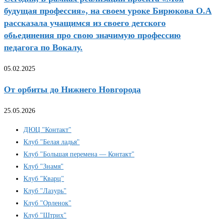
будущая профессия», на своем уроке Бирюкова О.А
рассказала учащимся из своего детского
обьединения про свою значимую профессию
педагога по Вокалу.
05.02.2025
От орбиты до Нижнего Новгорода
25.05.2026
ДЮЦ "Контакт"
Клуб "Белая ладья"
Клуб "Большая перемена — Контакт"
Клуб "Знамя"
Клуб "Кварц"
Клуб "Лазурь"
Клуб "Орленок"
Клуб "Штрих"