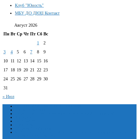
Клуб "Юность"
МБУ ДО ДЮЦ Контакт
Август 2026
Пн
Вт
Ср
Чт
Пт
Сб
Вс
1
2
3
4
5
6
7
8
9
10
11
12
13
14
15
16
17
18
19
20
21
22
23
24
25
26
27
28
29
30
31
« Июл
Сведения об образовательной организации
Основные сведения
Структура и органы управления образовательной организацией
Документы
Образование
Руководство
Педагогический состав
Материально-техническое обеспечение и оснащенность образовательного
процесса. Доступная среда