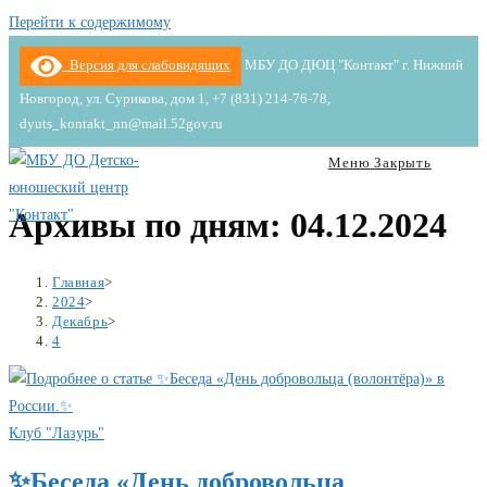
Перейти к содержимому
Версия для слабовидящих
МБУ ДО ДЮЦ "Контакт" г. Нижний
Новгород, ул. Сурикова, дом 1, +7 (831) 214-76-78,
dyuts_kontakt_nn@mail.52gov.ru
Меню
Закрыть
Архивы по дням: 04.12.2024
Главная
>
2024
>
Декабрь
>
4
Клуб "Лазурь"
✨Беседа «День добровольца