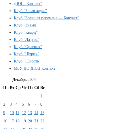
ДЮЦ "Контакт"
Клуб "Белая ладья"
Клуб "Большая перемена — Контакт"
Клуб "Знамя"
Клуб "Кварц"
Клуб "Лазурь"
Клуб "Орленок"
Клуб "Штрих"
Клуб "Юность"
МБУ ДО ДЮЦ Контакт
Декабрь 2024
Пн
Вт
Ср
Чт
Пт
Сб
Вс
1
2
3
4
5
6
7
8
9
10
11
12
13
14
15
16
17
18
19
20
21
22