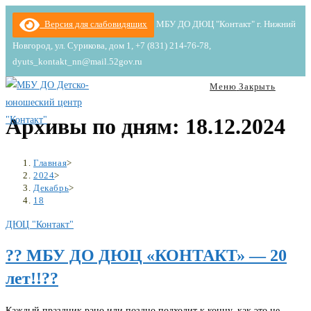
Версия для слабовидящих
МБУ ДО ДЮЦ "Контакт" г. Нижний
Новгород, ул. Сурикова, дом 1, +7 (831) 214-76-78,
dyuts_kontakt_nn@mail.52gov.ru
Меню
Закрыть
Архивы по дням: 18.12.2024
Главная
>
2024
>
Декабрь
>
18
ДЮЦ "Контакт"
?? МБУ ДО ДЮЦ «КОНТАКТ» — 20
лет!!??
Каждый праздник рано или поздно подходит к концу, как это не