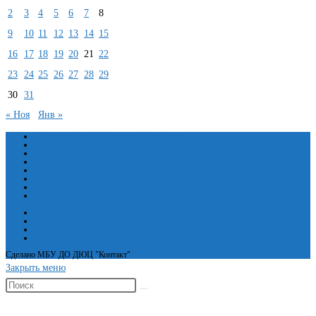
2
3
4
5
6
7
8
9
10
11
12
13
14
15
16
17
18
19
20
21
22
23
24
25
26
27
28
29
30
31
« Ноя
Янв »
Сведения об образовательной организации
Основные сведения
Структура и органы управления образовательной организацией
Документы
Образование
Руководство
Педагогический состав
Материально-техническое обеспечение и оснащенность образовательного
процесса. Доступная среда
Платные образовательные услуги
Финансово-хозяйственная деятельность
Вакантные места для приёма (перевода) обучающихся
Международное сотрудничество
Сделано МБУ ДО ДЮЦ "Контакт"
Закрыть меню