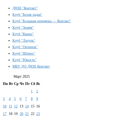
ДЮЦ "Контакт"
Клуб "Белая ладья"
Клуб "Большая перемена — Контакт"
Клуб "Знамя"
Клуб "Кварц"
Клуб "Лазурь"
Клуб "Орленок"
Клуб "Штрих"
Клуб "Юность"
МБУ ДО ДЮЦ Контакт
Март 2025
Пн
Вт
Ср
Чт
Пт
Сб
Вс
1
2
3
4
5
6
7
8
9
10
11
12
13
14
15
16
17
18
19
20
21
22
23