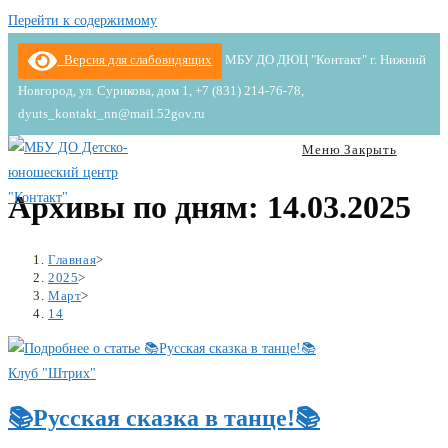
Перейти к содержимому
Версия для слабовидящих
МБУ ДО ДЮЦ "Контакт" г. Нижний
Новгород, ул. Сурикова, дом 1, +7 (831) 214-76-78,
dyuts_kontakt_nn@mail.52gov.ru
Меню
Закрыть
Архивы по дням: 14.03.2025
Главная
>
2025
>
Март
>
14
Клуб "Штрих"
📚Русская сказка в танце!📚