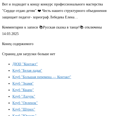
Вот и подходит к концу конкурс профессионального мастерства
"Сердце отдаю детям".❤️ Честь нашего структурного объединения
защищает педагог- хореограф Лебедева Елена…
Комментарии
к записи 📚Русская сказка в танце!📚
отключены
14.03.2025
Конец содержимого
Страниц для загрузки больше нет
ДЮЦ "Контакт"
Клуб "Белая ладья"
Клуб "Большая перемена — Контакт"
Клуб "Знамя"
Клуб "Кварц"
Клуб "Лазурь"
Клуб "Орленок"
Клуб "Штрих"
Клуб "Юность"