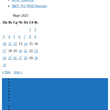
МБУ ДО ДЮЦ Контакт
Март 2025
Пн
Вт
Ср
Чт
Пт
Сб
Вс
1
2
3
4
5
6
7
8
9
10
11
12
13
14
15
16
17
18
19
20
21
22
23
24
25
26
27
28
29
30
31
« Фев
Апр »
Сведения об образовательной организации
Основные сведения
Структура и органы управления образовательной организацией
Документы
Образование
Руководство
Педагогический состав
Материально-техническое обеспечение и оснащенность образовательного
процесса. Доступная среда
Платные образовательные услуги
Финансово-хозяйственная деятельность