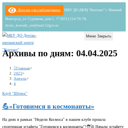
Перейти
Версия для слабовидящих
МБУ ДО ДЮЦ "Контакт" г. Нижний
к
Новгород, ул. Сурикова, дом 1, +7 (831) 214-76-78,
содержимому
dyuts_kontakt_nn@mail.52gov.ru
Меню
Закрыть
Архивы по дням: 04.04.2025
Главная
>
2025
>
Апрель
>
4
Клуб "Штрих"
💪»Готовимся в космонавты»
На днях в рамках "Недели Космоса" в нашем клубе прошла
спортивная эстафета "Готовимся в космонавты"!🧑‍🚀 Начали эстафету