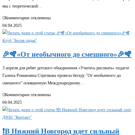
мы с теоретической…
к
Комментарии
отключены
записи
04.04.2025
💪»Готовимся
в
Клуб "Белая ладья"
космонавты»
🎉🪇«От необычного до смешного»🎉🪇
3 апреля для ребят детского объединения «Учитесь рисовать» педагог
Галина Романовна Стрелкова провела беседу "От необычного до
смешного" освященную Международному…
к
Комментарии
отключены
записи
04.04.2025
🎉
🪇«От
ДЮЦ "Контакт"
необычного
❗В Нижний Новгород идет сильный
до