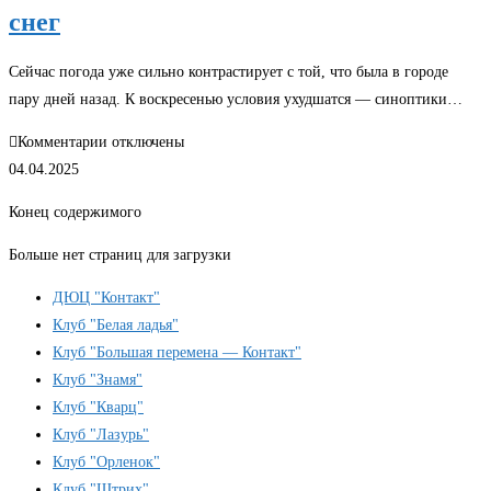
снег
смешного»🎉
🪇
Сейчас погода уже сильно контрастирует с той, что была в городе
пару дней назад. К воскресенью условия ухудшатся — синоптики…
к
Комментарии
отключены
записи
04.04.2025
❗В
Конец содержимого
Нижний
Новгород
Больше нет страниц для загрузки
идет
ДЮЦ "Контакт"
сильный
Клуб "Белая ладья"
снег
Клуб "Большая перемена — Контакт"
Клуб "Знамя"
Клуб "Кварц"
Клуб "Лазурь"
Клуб "Орленок"
Клуб "Штрих"