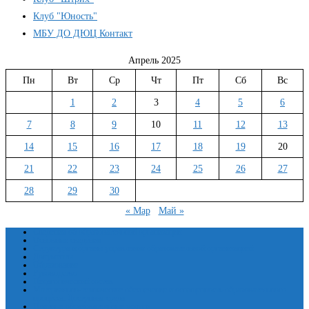
Клуб "Юность"
МБУ ДО ДЮЦ Контакт
Апрель 2025
Пн
Вт
Ср
Чт
Пт
Сб
Вс
1
2
3
4
5
6
7
8
9
10
11
12
13
14
15
16
17
18
19
20
21
22
23
24
25
26
27
28
29
30
« Мар
Май »
Сведения об образовательной организации
Основные сведения
Структура и органы управления образовательной организацией
Документы
Образование
Руководство
Педагогический состав
Материально-техническое обеспечение и оснащенность образовательного
процесса. Доступная среда
Платные образовательные услуги