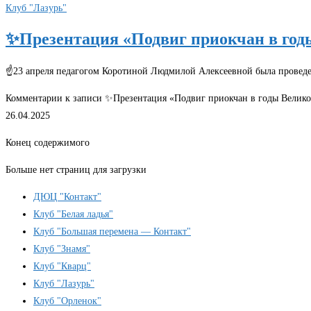
Клуб "Лазурь"
✨Презентация «Подвиг приокчан в го
☝️23 апреля педагогом Коротиной Людмилой Алексеевной была проведе
Комментарии
к записи ✨Презентация «Подвиг приокчан в годы Велик
26.04.2025
Конец содержимого
Больше нет страниц для загрузки
ДЮЦ "Контакт"
Клуб "Белая ладья"
Клуб "Большая перемена — Контакт"
Клуб "Знамя"
Клуб "Кварц"
Клуб "Лазурь"
Клуб "Орленок"