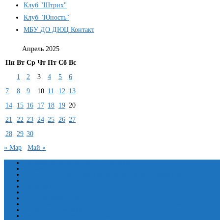
Клуб "Штрих"
Клуб "Юность"
МБУ ДО ДЮЦ Контакт
Апрель 2025
Пн
Вт
Ср
Чт
Пт
Сб
Вс
1
2
3
4
5
6
7
8
9
10
11
12
13
14
15
16
17
18
19
20
21
22
23
24
25
26
27
28
29
30
« Мар
Май »
Сведения об образовательной организации
Основные сведения
Структура и органы управления образовательной организацией
Документы
Образование
Руководство
Педагогический состав
Материально-техническое обеспечение и оснащенность образовательного проце
Платные образовательные услуги
Финансово-хозяйственная деятельность