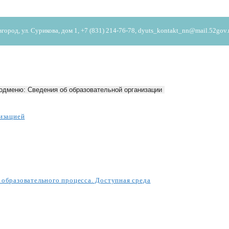
од, ул. Сурикова, дом 1, +7 (831) 214-76-78, dyuts_kontakt_nn@mail.52gov.
одменю: Сведения об образовательной организации
изацией
образовательного процесса. Доступная среда