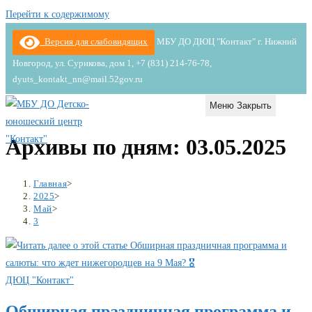
Перейти к содержимому
Версия для слабовидящих
МБУ ДО ДЮЦ "Контакт" г. Нижний
Новгород, ул. Сурикова, дом 1, +7 (831) 214-76-78,
dyuts_kontakt_nn@mail.52gov.ru
Меню
Закрыть
Архивы по дням: 03.05.2025
Главная
>
2025
>
Май
>
3
ДЮЦ "Контакт"
Обширная праздничная программа и