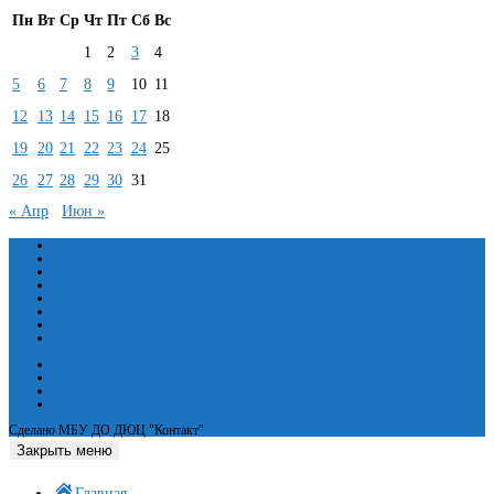
Пн
Вт
Ср
Чт
Пт
Сб
Вс
1
2
3
4
5
6
7
8
9
10
11
12
13
14
15
16
17
18
19
20
21
22
23
24
25
26
27
28
29
30
31
« Апр
Июн »
Сведения об образовательной организации
Основные сведения
Структура и органы управления образовательной организацией
Документы
Образование
Руководство
Педагогический состав
Материально-техническое обеспечение и оснащенность образовательного
процесса. Доступная среда
Платные образовательные услуги
Финансово-хозяйственная деятельность
Вакантные места для приёма (перевода) обучающихся
Международное сотрудничество
Сделано МБУ ДО ДЮЦ "Контакт"
Закрыть меню
Главная