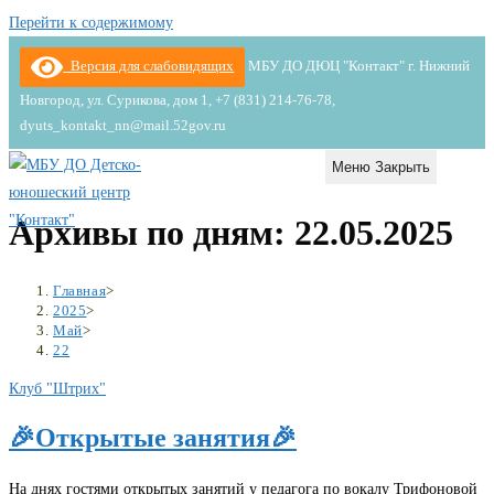
Перейти к содержимому
Версия для слабовидящих
МБУ ДО ДЮЦ "Контакт" г. Нижний
Новгород, ул. Сурикова, дом 1, +7 (831) 214-76-78,
dyuts_kontakt_nn@mail.52gov.ru
Меню
Закрыть
Архивы по дням: 22.05.2025
Главная
>
2025
>
Май
>
22
Клуб "Штрих"
🎉Открытые занятия🎉
На днях гостями открытых занятий у педагога по вокалу Трифоновой