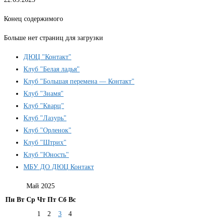
Конец содержимого
Больше нет страниц для загрузки
ДЮЦ "Контакт"
Клуб "Белая ладья"
Клуб "Большая перемена — Контакт"
Клуб "Знамя"
Клуб "Кварц"
Клуб "Лазурь"
Клуб "Орленок"
Клуб "Штрих"
Клуб "Юность"
МБУ ДО ДЮЦ Контакт
Май 2025
Пн
Вт
Ср
Чт
Пт
Сб
Вс
1
2
3
4