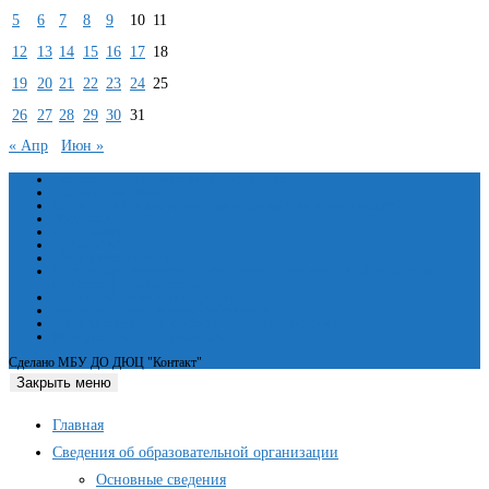
5
6
7
8
9
10
11
12
13
14
15
16
17
18
19
20
21
22
23
24
25
26
27
28
29
30
31
« Апр
Июн »
Сведения об образовательной организации
Основные сведения
Структура и органы управления образовательной организацией
Документы
Образование
Руководство
Педагогический состав
Материально-техническое обеспечение и оснащенность образовательного
процесса. Доступная среда
Платные образовательные услуги
Финансово-хозяйственная деятельность
Вакантные места для приёма (перевода) обучающихся
Международное сотрудничество
Сделано МБУ ДО ДЮЦ "Контакт"
Закрыть меню
Главная
Сведения об образовательной организации
Основные сведения