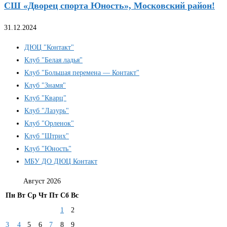
СШ «Дворец спорта Юность», Московский район!
31.12.2024
ДЮЦ "Контакт"
Клуб "Белая ладья"
Клуб "Большая перемена — Контакт"
Клуб "Знамя"
Клуб "Кварц"
Клуб "Лазурь"
Клуб "Орленок"
Клуб "Штрих"
Клуб "Юность"
МБУ ДО ДЮЦ Контакт
Август 2026
Пн
Вт
Ср
Чт
Пт
Сб
Вс
1
2
3
4
5
6
7
8
9