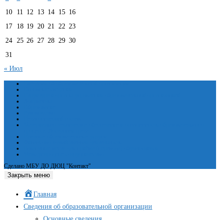
10
11
12
13
14
15
16
17
18
19
20
21
22
23
24
25
26
27
28
29
30
31
« Июл
Сведения об образовательной организации
Основные сведения
Структура и органы управления образовательной организацией
Документы
Образование
Руководство
Педагогический состав
Материально-техническое обеспечение и оснащенность образовательного
процесса. Доступная среда
Платные образовательные услуги
Финансово-хозяйственная деятельность
Вакантные места для приёма (перевода) обучающихся
Международное сотрудничество
Сделано МБУ ДО ДЮЦ "Контакт"
Закрыть меню
Главная
Сведения об образовательной организации
Основные сведения