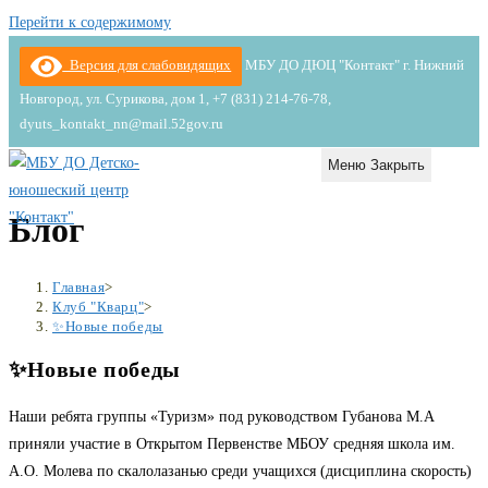
Перейти к содержимому
Версия для слабовидящих
МБУ ДО ДЮЦ "Контакт" г. Нижний
Новгород, ул. Сурикова, дом 1, +7 (831) 214-76-78,
dyuts_kontakt_nn@mail.52gov.ru
Меню
Закрыть
Блог
Главная
>
Клуб "Кварц"
>
✨Новые победы
✨Новые победы
Наши ребята группы «Туризм» под руководством Губанова М.А
приняли участие в Открытом Первенстве МБОУ средняя школа им.
А.О. Молева по скалолазанью среди учащихся (дисциплина скорость)