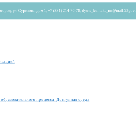
од, ул. Сурикова, дом 1, +7 (831) 214-76-78, dyuts_kontakt_nn@mail.52gov.
изацией
образовательного процесса. Доступная среда