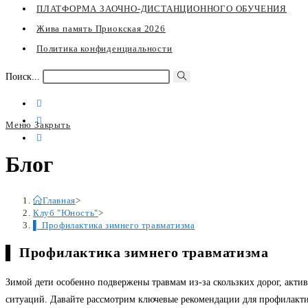
ПЛАТФОРМА ЗАОЧНО-ДИСТАНЦИОННОГО ОБУЧЕНИЯ
Жива память Приокская 2026
Политика конфиденциальности
Искать
Поиск...
Меню
Закрыть
Переключите
Блог
кнопку,
чтобы
развернуть
Главная
>
или
Клуб "Юность"
>
▌ Профилактика зимнего травматизма
свернуть
меню
▌ Профилактика зимнего травматизма
Зимой дети особенно подвержены травмам из-за скользких дорог, акти
ситуаций. Давайте рассмотрим ключевые рекомендации для профилакти