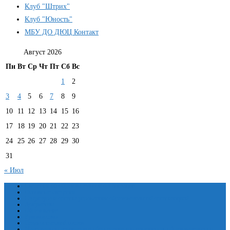
Клуб "Штрих"
Клуб "Юность"
МБУ ДО ДЮЦ Контакт
Август 2026
Пн
Вт
Ср
Чт
Пт
Сб
Вс
1
2
3
4
5
6
7
8
9
10
11
12
13
14
15
16
17
18
19
20
21
22
23
24
25
26
27
28
29
30
31
« Июл
Сведения об образовательной организации
Основные сведения
Структура и органы управления образовательной организацией
Документы
Образование
Руководство
Педагогический состав
Материально-техническое обеспечение и оснащенность образовательного