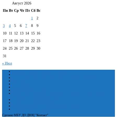
Август 2026
Пн
Вт
Ср
Чт
Пт
Сб
Вс
1
2
3
4
5
6
7
8
9
10
11
12
13
14
15
16
17
18
19
20
21
22
23
24
25
26
27
28
29
30
31
« Июл
Сведения об образовательной организации
Основные сведения
Структура и органы управления образовательной организацией
Документы
Образование
Руководство
Педагогический состав
Материально-техническое обеспечение и оснащенность образовательного
процесса. Доступная среда
Платные образовательные услуги
Финансово-хозяйственная деятельность
Вакантные места для приёма (перевода) обучающихся
Международное сотрудничество
Сделано МБУ ДО ДЮЦ "Контакт"