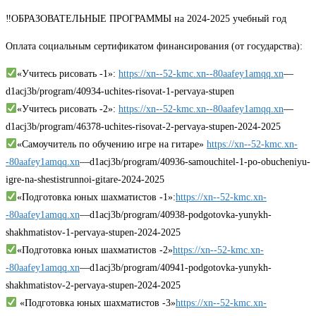
‼ОБРАЗОВАТЕЛЬНЫЕ ПРОГРАММЫ на 2024-2025 учебный год
Оплата социальным сертификатом финансирования (от государства):
«Учитесь рисовать -1»:
https://xn--52-kmc.xn--80aafey1amqq.xn
—
d1acj3b/program/40934-uchites-risovat-1-pervaya-stupen
«Учитесь рисовать -2»:
https://xn--52-kmc.xn--80aafey1amqq.xn
—
d1acj3b/program/46378-uchites-risovat-2-pervaya-stupen-2024-2025
«Самоучитель по обучению игре на гитаре»
https://xn--52-kmc.xn-
-80aafey1amqq.xn
—d1acj3b/program/40936-samouchitel-1-po-obucheniyu-
igre-na-shestistrunnoi-gitare-2024-2025
«Подготовка юных шахматистов -1»:
https://xn--52-kmc.xn-
-80aafey1amqq.xn
—d1acj3b/program/40938-podgotovka-yunykh-
shakhmatistov-1-pervaya-stupen-2024-2025
«Подготовка юных шахматистов -2»
https://xn--52-kmc.xn-
-80aafey1amqq.xn
—d1acj3b/program/40941-podgotovka-yunykh-
shakhmatistov-2-pervaya-stupen-2024-2025
«Подготовка юных шахматистов -3»
https://xn--52-kmc.xn-