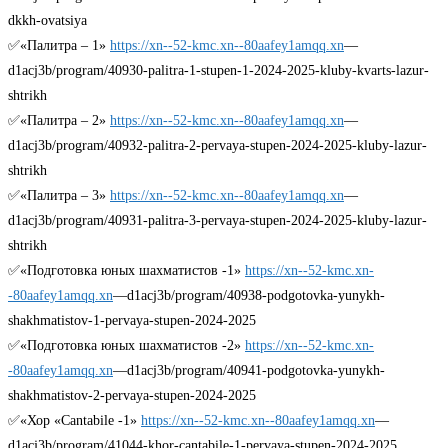
dkkh-ovatsiya
✅«Палитра – 1»
https://xn--52-kmc.xn--80aafey1amqq.xn
—
d1acj3b/program/40930-palitra-1-stupen-1-2024-2025-kluby-kvarts-lazur-
shtrikh
✅«Палитра – 2»
https://xn--52-kmc.xn--80aafey1amqq.xn
—
d1acj3b/program/40932-palitra-2-pervaya-stupen-2024-2025-kluby-lazur-
shtrikh
✅«Палитра – 3»
https://xn--52-kmc.xn--80aafey1amqq.xn
—
d1acj3b/program/40931-palitra-3-pervaya-stupen-2024-2025-kluby-lazur-
shtrikh
✅«Подготовка юных шахматистов -1»
https://xn--52-kmc.xn-
-80aafey1amqq.xn
—d1acj3b/program/40938-podgotovka-yunykh-
shakhmatistov-1-pervaya-stupen-2024-2025
✅«Подготовка юных шахматистов -2»
https://xn--52-kmc.xn-
-80aafey1amqq.xn
—d1acj3b/program/40941-podgotovka-yunykh-
shakhmatistov-2-pervaya-stupen-2024-2025
✅«Хор «Cantabile -1»
https://xn--52-kmc.xn--80aafey1amqq.xn
—
d1acj3b/program/41044-khor-cantabile-1-pervaya-stupen-2024-2025