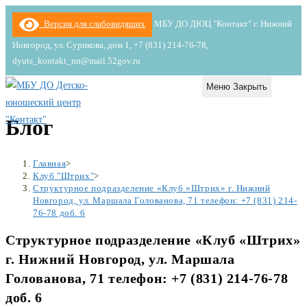
Перейти
Версия для слабовидящих
МБУ ДО ДЮЦ "Контакт" г. Нижний
к
Новгород, ул. Сурикова, дом 1, +7 (831) 214-76-78,
содержимому
dyuts_kontakt_nn@mail.52gov.ru
Меню
Закрыть
Блог
Главная
>
Клуб "Штрих"
>
Структурное подразделение «Клуб «Штрих» г. Нижний
Новгород, ул. Маршала Голованова, 71 телефон: +7 (831) 214-
76-78 доб. 6
Структурное подразделение «Клуб «Штрих»
г. Нижний Новгород, ул. Маршала
Голованова, 71 телефон: +7 (831) 214-76-78
доб. 6