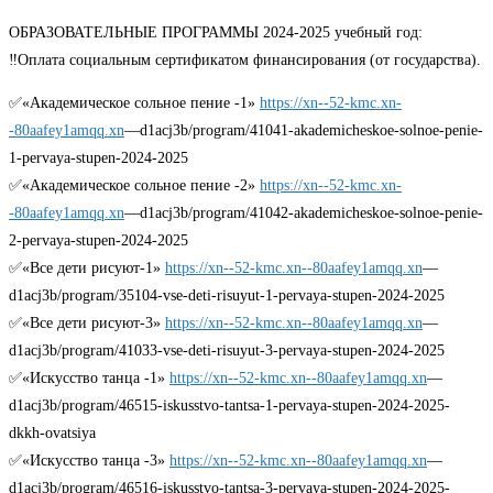
ОБРАЗОВАТЕЛЬНЫЕ ПРОГРАММЫ 2024-2025 учебный год:
‼Оплата социальным сертификатом финансирования (от государства).
✅«Академическое сольное пение -1»
https://xn--52-kmc.xn-
-80aafey1amqq.xn
—d1acj3b/program/41041-akademicheskoe-solnoe-penie-
1-pervaya-stupen-2024-2025
✅«Академическое сольное пение -2»
https://xn--52-kmc.xn-
-80aafey1amqq.xn
—d1acj3b/program/41042-akademicheskoe-solnoe-penie-
2-pervaya-stupen-2024-2025
✅«Все дети рисуют-1»
https://xn--52-kmc.xn--80aafey1amqq.xn
—
d1acj3b/program/35104-vse-deti-risuyut-1-pervaya-stupen-2024-2025
✅«Все дети рисуют-3»
https://xn--52-kmc.xn--80aafey1amqq.xn
—
d1acj3b/program/41033-vse-deti-risuyut-3-pervaya-stupen-2024-2025
✅«Искусство танца -1»
https://xn--52-kmc.xn--80aafey1amqq.xn
—
d1acj3b/program/46515-iskusstvo-tantsa-1-pervaya-stupen-2024-2025-
dkkh-ovatsiya
✅«Искусство танца -3»
https://xn--52-kmc.xn--80aafey1amqq.xn
—
d1acj3b/program/46516-iskusstvo-tantsa-3-pervaya-stupen-2024-2025-