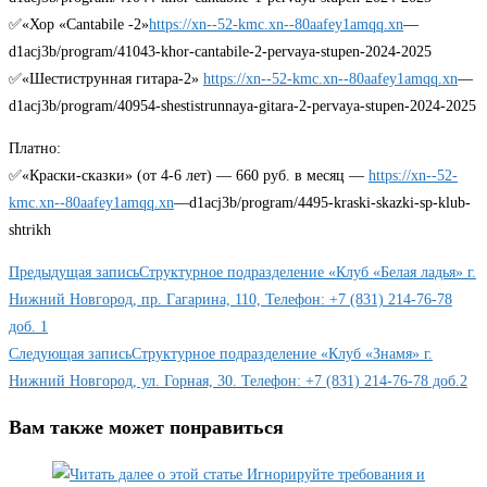
✅«Хор «Cantabile -2»
https://xn--52-kmc.xn--80aafey1amqq.xn
—
d1acj3b/program/41043-khor-cantabile-2-pervaya-stupen-2024-2025
✅«Шестиструнная гитара-2»
https://xn--52-kmc.xn--80aafey1amqq.xn
—
d1acj3b/program/40954-shestistrunnaya-gitara-2-pervaya-stupen-2024-2025
Платно:
✅«Краски-сказки» (от 4-6 лет) — 660 руб. в месяц —
https://xn--52-
kmc.xn--80aafey1amqq.xn
—d1acj3b/program/4495-kraski-skazki-sp-klub-
shtrikh
Читать
Предыдущая запись
Структурное подразделение «Клуб «Белая ладья» г.
далее
Нижний Новгород, пр. Гагарина, 110, Телефон: +7 (831) 214-76-78
доб. 1
статьи
Следующая запись
Структурное подразделение «Клуб «Знамя» г.
Нижний Новгород, ул. Горная, 30. Телефон: +7 (831) 214-76-78 доб.2
Вам также может понравиться