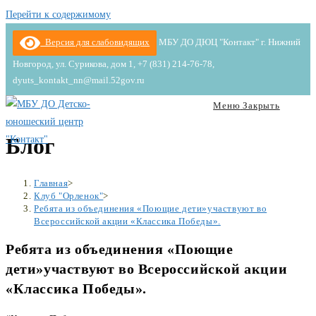
Перейти к содержимому
Версия для слабовидящих
МБУ ДО ДЮЦ "Контакт" г. Нижний
Новгород, ул. Сурикова, дом 1, +7 (831) 214-76-78,
dyuts_kontakt_nn@mail.52gov.ru
Меню
Закрыть
Блог
Главная
>
Клуб "Орленок"
>
Ребята из объединения «Поющие дети»участвуют во
Всероссийской акции «Классика Победы».
Ребята из объединения «Поющие
дети»участвуют во Всероссийской акции
«Классика Победы».